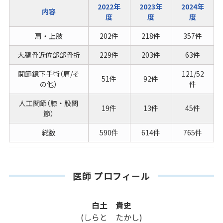
2022年
2023年
2024年
内容
度
度
度
肩・上肢
202件
218件
357件
大腿骨近位部部骨折
229件
203件
63件
関節鏡下手術（肩/そ
121/52
51件
92件
の他）
件
人工関節（膝・股関
19件
13件
45件
節）
総数
590件
614件
765件
医師 プロフィール
白土 貴史
(しらと たかし)