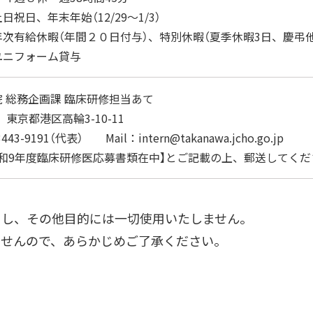
祝日、年末年始（12/29～1/3）
次有給休暇（年間２０日付与）、特別休暇（夏季休暇3日、慶弔他
ォーム貸与
 総務企画課 臨床研修担当あて
6 東京都港区高輪3-10-11
43-9191（代表） Mail：intern@takanawa.jcho.go.jp
令和9年度臨床研修医応募書類在中】とご記載の上、郵送してくだ
用し、その他目的には一切使用いたしません。
せんので、あらかじめご了承ください。