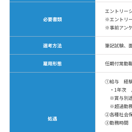
エントリーシ
必要書類
※エントリ
※事前アン
選考方法
筆記試験、
雇用形態
任期付常勤
①給与 経
・1年次 月
※賞与別途
※超過勤務
②各種社会
処遇
③勤務時間 
４週８休