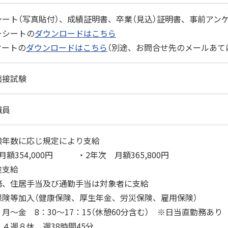
ート（写真貼付）、成績証明書、卒業（見込）証明書、事前アン
ーシートの
ダウンロードはこちら
ケートの
ダウンロードはこちら
（別途、お問合せ先のメールあて
面接試験
職員
験年数に応じ規定により支給
額354,000円 ・2年次 月額365,800円
支給
、住居手当及び通勤手当は対象者に支給
保険等加入（健康保険、厚生年金、労災保険、雇用保険）
月～金 8：30～17：15（休憩60分含む） ※日当直勤務あり
 週38時間45分