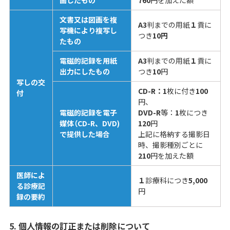
文書又は図画を複
A3
判までの用紙
１
貢に
写機により複写し
つき
10円
たもの
電磁的記録を用紙
A3
判までの用紙
１
貢に
出力にしたもの
つき
10
円
写しの交
CD-R：1
枚に付き
100
付
円、
電磁的記録を電子
DVD-R
等：
1
枚につき
媒体
（CD-R、DVD)
120
円
で提供した場合
上記に格納する撮影日
時、撮影種別ごとに
210
円を加えた額
医師によ
１
診療科につき
5,000
る診療記
円
録の要約
5. 個人情報の訂正または削除について