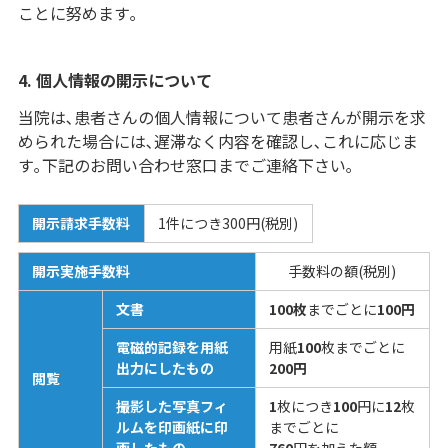
ことに努めます｡
4. 個人情報の開示について
当院は､患者さんの個人情報について患者さんが開示を求
められた場合には､遅滞なく内容を確認し､これに応じま
す｡下記のお問い合わせ窓口までご連絡下さい｡
開示請求手数料
1件につき300円(税別)
開示実施手数料
手数料の額(税別)
文書
100枚
までごとに
100円
電磁的記録を用紙
用紙
100
枚までごとに
出力にしたもの
200円
閲覧
撮影した写真フィ
1
枚につき
100
円に
12
枚
ルムを印画紙に印
までごとに
画したもの
760
円を加えた額