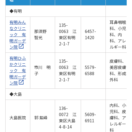
◆有明
有明みん
耳鼻咽喉
135-
なクリニ
科、小児
那須野
0063 江
6457-
ック 有
科、内
智光
東区有明
1420
明ガーデ
科、アレ
2-1-7
ン院
ルギー科
有明ひふ
135-
皮膚科、
かクリニ
市川 明
0063 江
5579-
美容皮膚
ック 有
子
東区有明
6588
科、形成
明ガーデ
2-1-7
外科
ン院
◆大島
内科、小
136-
児科、皮
0072 江
5609-
大島医院
郭 紫峰
膚科、ア
東区大島
6911
レルギー
4-8-14
科