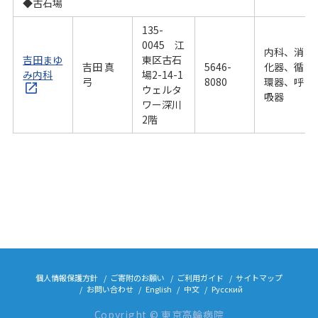
◆古石場
135-
0045 江
内科、消
吉田まゆ
東区古石
吉田 真
5646-
化器、循
み内科
場2-14-1
弓
8080
環器、呼
ウェルタ
吸器
ワー深川
2階
個人情報保護方針
ご寄附のお願い
ご利用ガイド
サイトマップ
お問い合わせ
English
中文
Русский
Copyright © 東京高輪病院