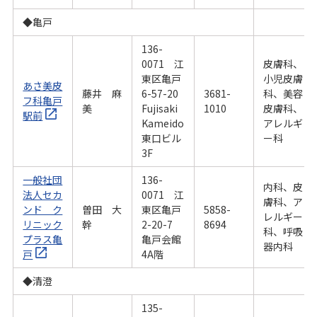
◆亀戸
136-
0071 江
皮膚科、
東区亀戸
小児皮膚
あさ美皮
藤井 麻
6-57-20
3681-
科、美容
フ科亀戸
美
Fujisaki
1010
皮膚科、
駅前
Kameido
アレルギ
東口ビル
ー科
3F
一般社団
136-
内科、皮
法人セカ
0071 江
膚科、ア
ンド ク
曽田 大
東区亀戸
5858-
レルギー
リニック
幹
2-20-7
8694
科、呼吸
プラス亀
亀戸会館
器内科
戸
4A階
◆清澄
135-