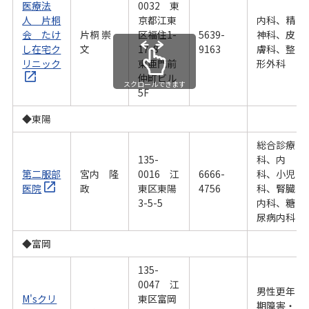
医療法
0032
東
人 片桐
京都江東
内科、精
会 たけ
片桐 崇
区福住1-
5639-
神科、皮
し在宅ク
文
17-8
9163
膚科、整
リニック
東亜門前
形外科
仲町ビル
スクロールできます
5F
◆東陽
総合診療
135-
科、内
第二服部
宮内 隆
0016 江
6666-
科、小児
医院
政
東区東陽
4756
科、腎臓
3-5-5
内科、糖
尿病内科
◆富岡
135-
0047 江
男性更年
M'sクリ
東区富岡
期障害・