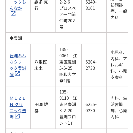
ニックも
森多 克
2-2-6
6240-
訪問診
んなか
行
プロスペ
3161
療、一般
アー門前
内科
仲町202
号
◆豊洲
135-
小児科、
豊洲みん
0061 江
内科、ア
なクリニ
八重樫
東区豊洲
6204-
レルギー
ック豊洲
未来
5-5-25
2733
科、小児
院
昭和大学
皮膚科
寮1階
135-
ＭＩＺＥ
8110 江
内科、生
Ｎ クリ
田澤 雄
東区豊洲
6225-
活習慣
ニック豊
基
3-2-20
0230
病、心療
洲
豊洲フロ
内科
ント1Ｆ