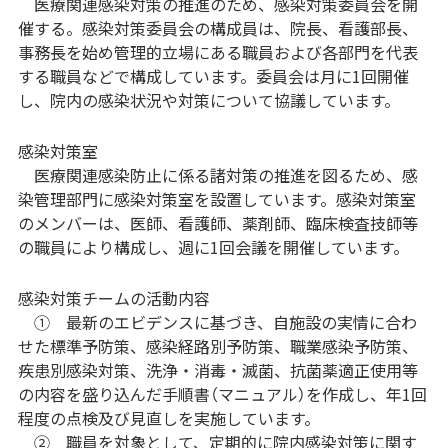
医療関連感染対策の推進のため、感染対策委員会を開
催する。感染対策委員会の構成員は、院長、看護部長、
事務長を始め管理的立場にある職員および各部門を代表
する職員などで構成しています。委員会は月に1回開催
し、院内の感染状況や対策について協議しています。
感染対策室
医療関連感染防止に係る諸対策の推進を図るため、感
染管理部門に感染対策室を設置しています。感染対策室
のメンバーは、医師、看護師、薬剤師、臨床検査技師等
の職員により構成し、週に1回会議を開催しています。
感染対策チームの活動内容
① 最新のエビデンスに基づき、自施設の実情に合わ
せた標準予防策、感染経路別予防策、職業感染予防策、
疾患別感染対策、洗浄・消毒・滅菌、抗菌薬適正使用等
の内容を盛り込んだ手順書（マニュアル）を作成し、年1回
程度の点検及び見直しを実施しています。
② 職員を対象として、定期的に院内感染対策に関す