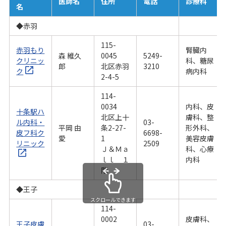
医師名
住所
電話
診療科
名
◆赤羽
115-
赤羽もり
腎臓内
森 維久
0045
5249-
クリニッ
科、糖尿
郎
北区赤羽
3210
ク
病内科
2-4-5
114-
0034
内科、皮
十条駅ハ
北区上十
膚科、整
ル内科・
03-
平岡 由
条2-27-
形外科、
皮フ科ク
6698-
愛
1
美容皮膚
リニック
2509
Ｊ＆Ｍａ
科、心療
ｌｌ １
内科
階
◆王子
スクロールできます
114-
0002
皮膚科、
王子皮膚
03-