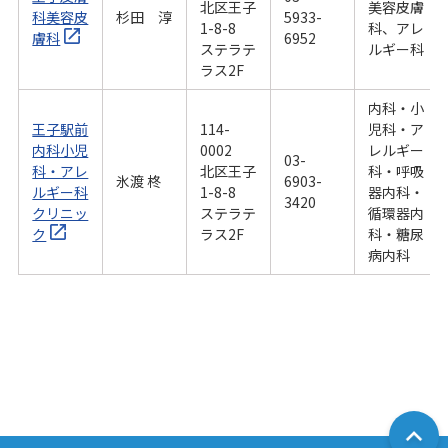
北区王子
美容皮膚
科美容皮
杉田 淳
5933-
1-8-8
科、アレ
膚科
6952
ステラテ
ルギー科
ラス2F
内科・小
王子駅前
114-
児科・ア
内科小児
0002
レルギー
03-
科・アレ
北区王子
科・呼吸
氷渡 柊
6903-
ルギー科
1-8-8
器内科・
3420
クリニッ
ステラテ
循環器内
ク
ラス2F
科・糖尿
病内科